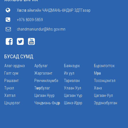
Хөвсгөл аймгийн ЧАНДМАНЬ-ӨНДӨР ЗДТГазар
+976 8009-5859
chandmaniundur@khs.gov.mn
БУСАД СУМД
Алаг-эрдэнэ
Арбулаг
Баянзүрх
Бүрэнтогтох
Галт сум
Жаргалант
Их уул
Мөрөн
Рашаант
Ренчинлхүмбэ
Тариалан
Тосонцэнгэл
Түнэл
Төмөрбулаг
Улаан Уул
Ханх
Хатгал
Цагаан Нуур
Цагаан Үүр
Цагаан-Уул
Цэцэрлэг
Чандмань-Өндөр
Шинэ-Идэр
Эрдэнэбулган