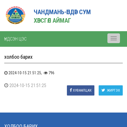
ЧАНДМАНЬ-ӨНДӨР СУМ
ХӨВСГӨЛ АЙМАГ
ҮНДСЭН ЦЭС
Toggle
navigati
холбоо барих
2024-10-15 21:51:25,
796
2024-10-15 21:51:25
ХУВААЛЦАХ
ЖИРГЭХ
ХОЛБОО БАРИХ