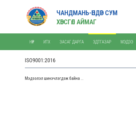
ЧАНДМАНЬ-ӨНДӨР СУМ
ХӨВСГӨЛ АЙМАГ
НҮҮР
ИТХ
ЗАСАГ ДАРГА
ЗДТГАЗАР
МЭДЭЭ
ISO9001:2016
Мэдээлэл шинэчлэгдэж байна ...