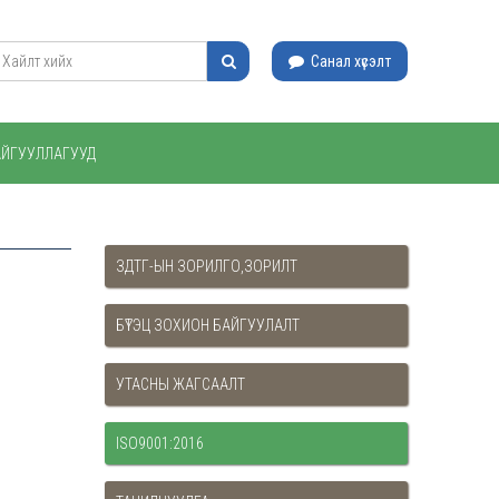
Санал хүсэлт
АЙГУУЛЛАГУУД
ЗДТГ-ЫН ЗОРИЛГО,ЗОРИЛТ
БҮТЭЦ ЗОХИОН БАЙГУУЛАЛТ
УТАСНЫ ЖАГСААЛТ
ISO9001:2016