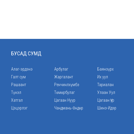
БУСАД СУМД
Алаг-эрдэнэ
Арбулаг
Баянзүрх
Галт сум
Жаргалант
Их уул
Рашаант
Ренчинлхүмбэ
Тариалан
Түнэл
Төмөрбулаг
Улаан Уул
Хатгал
Цагаан Нуур
Цагаан Үүр
Цэцэрлэг
Чандмань-Өндөр
Шинэ-Идэр