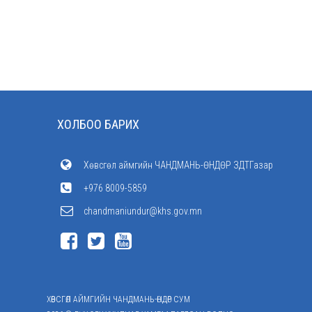
ХОЛБОО БАРИХ
Хөвсгөл аймгийн ЧАНДМАНЬ-ӨНДӨР ЗДТГазар
+976 8009-5859
chandmaniundur@khs.gov.mn
ХӨВСГӨЛ АЙМГИЙН ЧАНДМАНЬ-ӨНДӨР СУМ