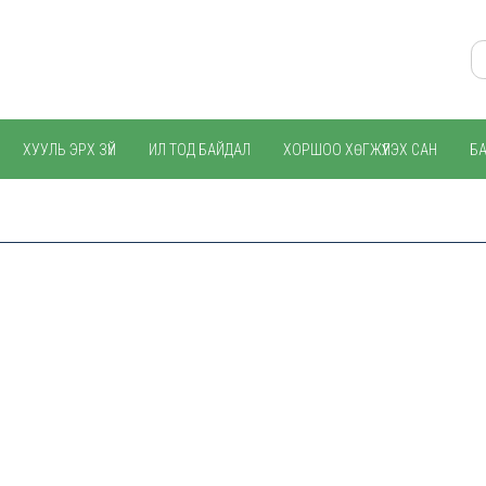
ХУУЛЬ ЭРХ ЗҮЙ
ИЛ ТОД БАЙДАЛ
ХОРШОО ХӨГЖҮҮЛЭХ САН
Б