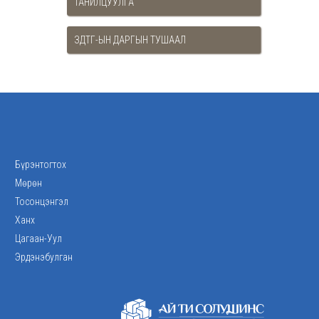
ТАНИЛЦУУЛГА
ЗДТГ-ЫН ДАРГЫН ТУШААЛ
Бүрэнтогтох
Мөрөн
Тосонцэнгэл
Ханх
Цагаан-Уул
Эрдэнэбулган