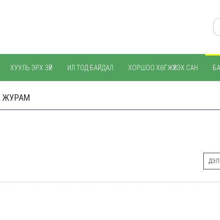
ХУУЛЬ ЭРХ ЗҮЙ
ИЛ ТОД БАЙДАЛ
ХОРШОО ХӨГЖҮҮЛЭХ САН
Б
Х ЖУРАМ
ДЭЛГ