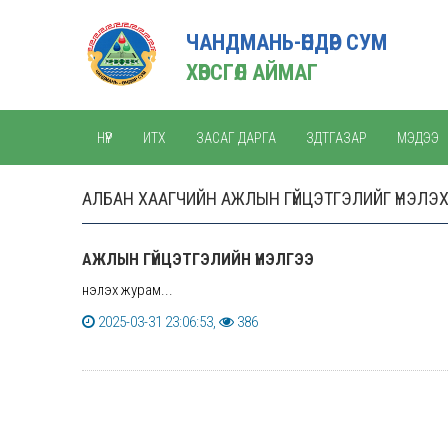
ЧАНДМАНЬ-ӨНДӨР СУМ
ХӨВСГӨЛ АЙМАГ
НҮҮР
ИТХ
ЗАСАГ ДАРГА
ЗДТГАЗАР
МЭДЭЭ
АЛБАН ХААГЧИЙН АЖЛЫН ГҮЙЦЭТГЭЛИЙГ ҮНЭЛЭ
АЖЛЫН ГҮЙЦЭТГЭЛИЙН ҮНЭЛГЭЭ
Үнэлэх журам...
2025-03-31 23:06:53,
386