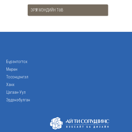
ЭРҮҮЛ МЭНДИЙН ТӨВ
Бүрэнтогтох
Мөрөн
Тосонцэнгэл
Ханх
Цагаан-Уул
Эрдэнэбулган