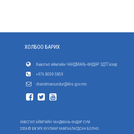
ХОЛБОО БАРИХ
Хөвсгөл аймгийн ЧАНДМАНЬ-ӨНДӨР ЗДТГазар
+976 8009-5859
chandmaniundur@khs.gov.mn
ХӨВСГӨЛ АЙМГИЙН ЧАНДМАНЬ-ӨНДӨР СУМ
2026 © БҮХ ЭРХ ХУУЛИАР ХАМГААЛАГДСАН БОЛНО.