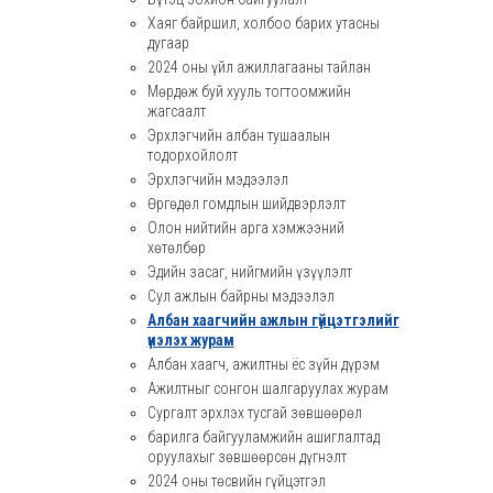
Хаяг байршил, холбоо барих утасны
дугаар
2024 оны үйл ажиллагааны тайлан
Мөрдөж буй хууль тогтоомжийн
жагсаалт
Эрхлэгчийн албан тушаалын
тодорхойлолт
Эрхлэгчийн мэдээлэл
Өргөдөл гомдлын шийдвэрлэлт
Олон нийтийн арга хэмжээний
хөтөлбөр
Эдийн засаг, нийгмийн үзүүлэлт
Сул ажлын байрны мэдээлэл
Албан хаагчийн ажлын гүйцэтгэлийг
үнэлэх журам
Албан хаагч, ажилтны ёс зүйн дүрэм
Ажилтныг сонгон шалгаруулах журам
Сургалт эрхлэх тусгай зөвшөөрөл
барилга байгууламжийн ашиглалтад
оруулахыг зөвшөөрсөн дүгнэлт
2024 оны төсвийн гүйцэтгэл