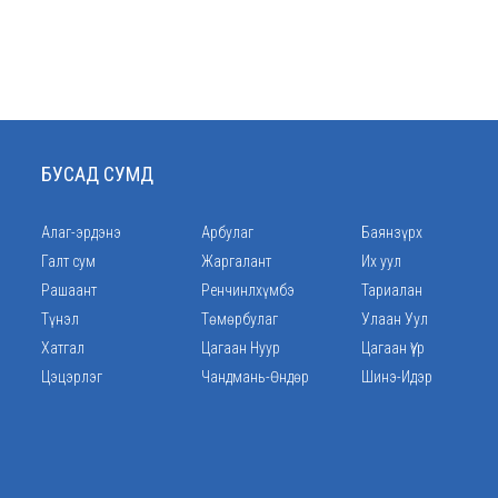
БУСАД СУМД
Алаг-эрдэнэ
Арбулаг
Баянзүрх
Галт сум
Жаргалант
Их уул
Рашаант
Ренчинлхүмбэ
Тариалан
Түнэл
Төмөрбулаг
Улаан Уул
Хатгал
Цагаан Нуур
Цагаан Үүр
Цэцэрлэг
Чандмань-Өндөр
Шинэ-Идэр