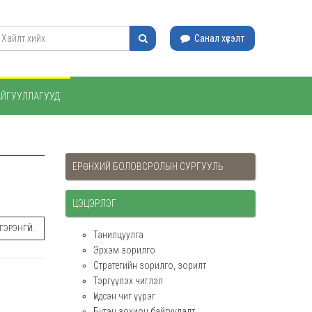
Санал хүсэлт
АЙГУУЛЛАГУУД
ЕРӨНХИЙ БОЛОВСРОЛЫН СУРГУУЛЬ
ЦЭЦЭРЛЭГ
ЭРЭНГҮЙ..
Танилцуулга
Эрхэм зорилго
Стратегийн зорилго, зорилт
Тэргүүлэх чиглэл
Үндсэн чиг үүрэг
Бүтэц зохион байгуулалт