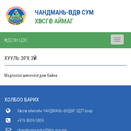
ЧАНДМАНЬ-ӨНДӨР СУМ
ХӨВСГӨЛ АЙМАГ
ҮНДСЭН ЦЭС
Toggle
navigati
ХУУЛЬ ЭРХ ЗҮЙ
Мэдээлэл шинэчлэгдэж байна ...
ХОЛБОО БАРИХ
Хөвсгөл аймгийн ЧАНДМАНЬ-ӨНДӨР ЗДТГазар
+976 8009-5859
chandmaniundur@khs.gov.mn