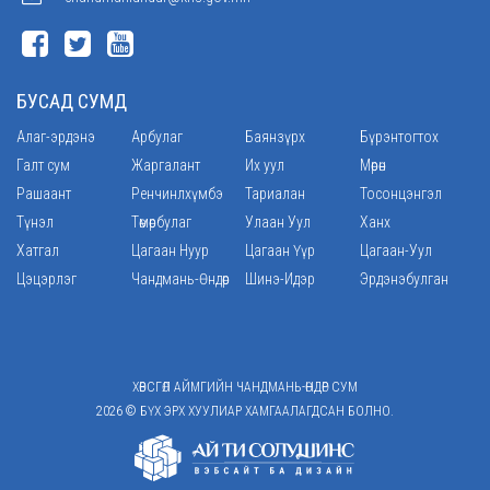
БУСАД СУМД
Алаг-эрдэнэ
Арбулаг
Баянзүрх
Бүрэнтогтох
Галт сум
Жаргалант
Их уул
Мөрөн
Рашаант
Ренчинлхүмбэ
Тариалан
Тосонцэнгэл
Түнэл
Төмөрбулаг
Улаан Уул
Ханх
Хатгал
Цагаан Нуур
Цагаан Үүр
Цагаан-Уул
Цэцэрлэг
Чандмань-Өндөр
Шинэ-Идэр
Эрдэнэбулган
ХӨВСГӨЛ АЙМГИЙН ЧАНДМАНЬ-ӨНДӨР СУМ
2026 © БҮХ ЭРХ ХУУЛИАР ХАМГААЛАГДСАН БОЛНО.