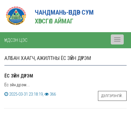
ЧАНДМАНЬ-ӨНДӨР СУМ
ХӨВСГӨЛ АЙМАГ
ҮНДСЭН ЦЭС
Toggle
navigati
АЛБАН ХААГЧ, АЖИЛТНЫ ЁС ЗҮЙН ДҮРЭМ
ЁС ЗҮЙН ДҮРЭМ
Ёс зүйн дүрэм...
2025-03-31 23:18:19,
366
ДЭЛГЭРЭНГҮЙ..