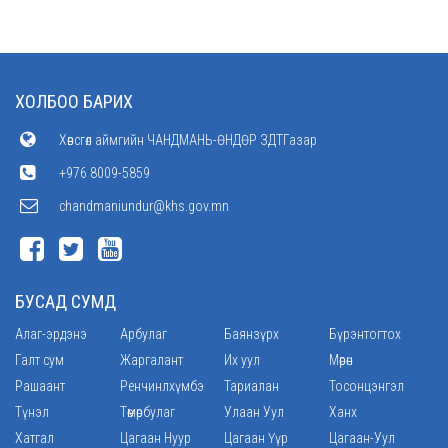
ХОЛБОО БАРИХ
Хөвсгөл аймгийн ЧАНДМАНЬ-ӨНДӨР ЗДТГазар
+976 8009-5859
chandmaniundur@khs.gov.mn
БУСАД СУМД
Алаг-эрдэнэ
Арбулаг
Баянзүрх
Бүрэнтогтох
Галт сум
Жаргалант
Их уул
Мөрөн
Рашаант
Ренчинлхүмбэ
Тариалан
Тосонцэнгэл
Түнэл
Төмөрбулаг
Улаан Уул
Ханх
Хатгал
Цагаан Нуур
Цагаан Үүр
Цагаан-Уул