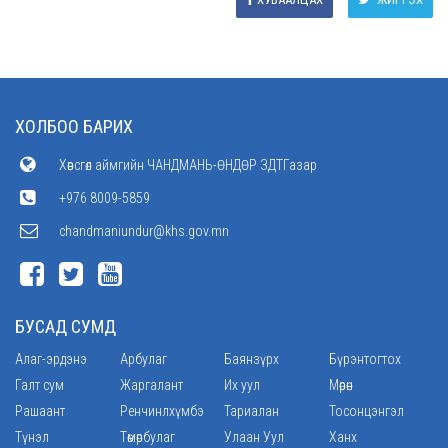
ХОЛБОО БАРИХ
Хөвсгөл аймгийн ЧАНДМАНЬ-ӨНДӨР ЗДТГазар
+976 8009-5859
chandmaniundur@khs.gov.mn
БУСАД СУМД
Алаг-эрдэнэ
Арбулаг
Баянзүрх
Бүрэнтогтох
Галт сум
Жаргалант
Их уул
Мөрөн
Рашаант
Ренчинлхүмбэ
Тариалан
Тосонцэнгэл
Түнэл
Төмөрбулаг
Улаан Уул
Ханх