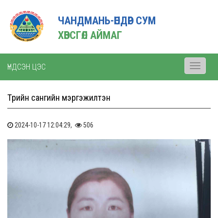
ЧАНДМАНЬ-ӨНДӨР СУМ
ХӨВСГӨЛ АЙМАГ
ҮНДСЭН ЦЭС
Toggle
navigati
Төрийн сангийн мэргэжилтэн
2024-10-17 12:04:29,
506